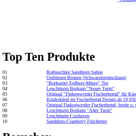
Top Ten Produkte
01
Rotbuschtee Sanddorn Sahne
02
Ostfriesen Broken (Schwarzteemischung)
03
"Borkumer Erdbeer-Minze" Tee
04
Leuchtturm Borkum "Neuer Turm"
05
Original "Finkenwerder Fischerhemd" für Kin
06
Kinderkleid im Fischerhemd Design ab 19,95
07
Original Finkenwerder Fischerhemd, breite o. 
08
Leuchtturm Borkum "Alter Turm"
09
Leuchtturm Cuxhaven
10
Sanddorn-Cranberry Früchtetee