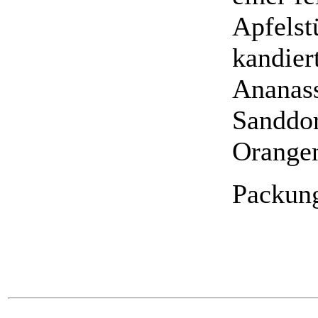
Apfelst
kandier
Ananass
Sanddor
Orange
Packung