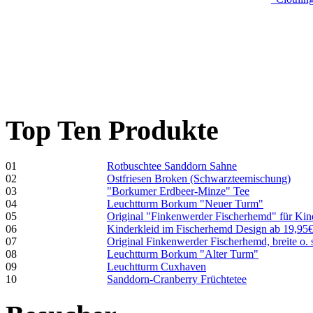
Top Ten Produkte
01
Rotbuschtee Sanddorn Sahne
02
Ostfriesen Broken (Schwarzteemischung)
03
"Borkumer Erdbeer-Minze" Tee
04
Leuchtturm Borkum "Neuer Turm"
05
Original "Finkenwerder Fischerhemd" für Kin
06
Kinderkleid im Fischerhemd Design ab 19,95
07
Original Finkenwerder Fischerhemd, breite o. 
08
Leuchtturm Borkum "Alter Turm"
09
Leuchtturm Cuxhaven
10
Sanddorn-Cranberry Früchtetee