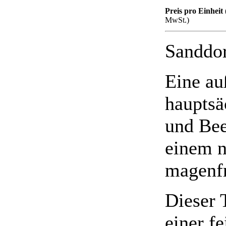
Preis pro Einheit 
MwSt.)
Sanddor
Eine a
hauptsä
und Bee
einem n
magenfr
Dieser 
einer f