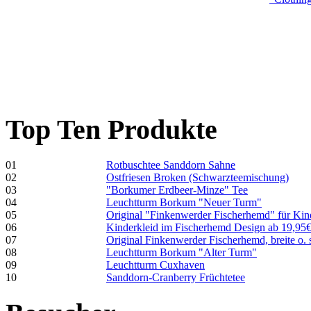
Top Ten Produkte
01
Rotbuschtee Sanddorn Sahne
02
Ostfriesen Broken (Schwarzteemischung)
03
"Borkumer Erdbeer-Minze" Tee
04
Leuchtturm Borkum "Neuer Turm"
05
Original "Finkenwerder Fischerhemd" für Kin
06
Kinderkleid im Fischerhemd Design ab 19,95
07
Original Finkenwerder Fischerhemd, breite o. 
08
Leuchtturm Borkum "Alter Turm"
09
Leuchtturm Cuxhaven
10
Sanddorn-Cranberry Früchtetee