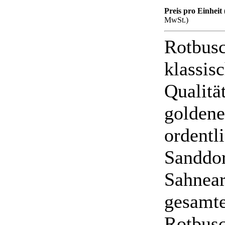
Preis pro Einheit 
MwSt.)
Rotbusc
klassis
Qualitä
goldene
ordentl
Sanddor
Sahnear
gesamte
Rotbusc