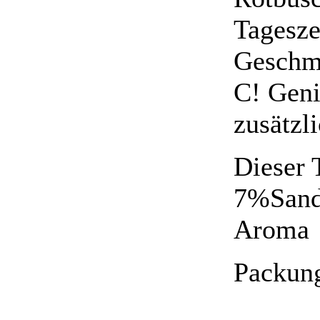
Tagesze
Geschma
C! Geni
zusätzl
Dieser 
7%Sand
Aroma
Packung