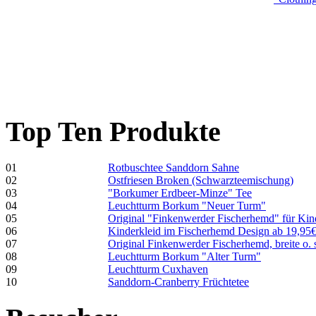
Top Ten Produkte
01
Rotbuschtee Sanddorn Sahne
02
Ostfriesen Broken (Schwarzteemischung)
03
"Borkumer Erdbeer-Minze" Tee
04
Leuchtturm Borkum "Neuer Turm"
05
Original "Finkenwerder Fischerhemd" für Kin
06
Kinderkleid im Fischerhemd Design ab 19,95
07
Original Finkenwerder Fischerhemd, breite o. 
08
Leuchtturm Borkum "Alter Turm"
09
Leuchtturm Cuxhaven
10
Sanddorn-Cranberry Früchtetee