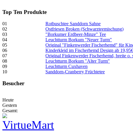
Top Ten Produkte
01
Rotbuschtee Sanddorn Sahne
02
Ostfriesen Broken (Schwarzteemischung)
03
"Borkumer Erdbeer-Minze" Tee
04
Leuchtturm Borkum "Neuer Turm"
05
Original "Finkenwerder Fischerhemd" für Kin
06
Kinderkleid im Fischerhemd Design ab 19,95
07
Original Finkenwerder Fischerhemd, breite o. 
08
Leuchtturm Borkum "Alter Turm"
09
Leuchtturm Cuxhaven
10
Sanddorn-Cranberry Früchtetee
Besucher
Heute
Gestern
Gesamt: