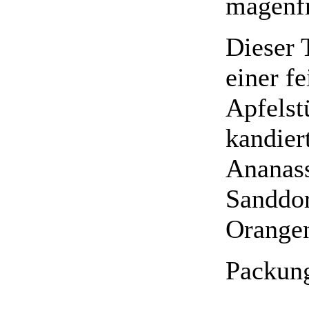
magenfr
Dieser 
einer f
Apfelst
kandier
Ananass
Sanddor
Orange
Packung